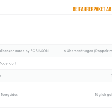
Beifahrerpaket ab
ollpension made by ROBINSON
6 Übernachtungen (Doppelzi
 Mogendorf
e
 Tourguides
Täglich ge